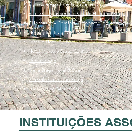
Signature Apartments Os Terceiros
Raio 33 – Apartamento Centro Histórico Braga
CHomes pt – Comfort, Compact, Convenience
Holiday Inn Braga by IHG
Templo Hotel & SPA
Hotel Mercure Braga Centro
Urban Lodge
Melia Braga Hotel & Spa
Vila Galé Collection Braga
Lux Housing Século XXI
INSTITUIÇÕES AS