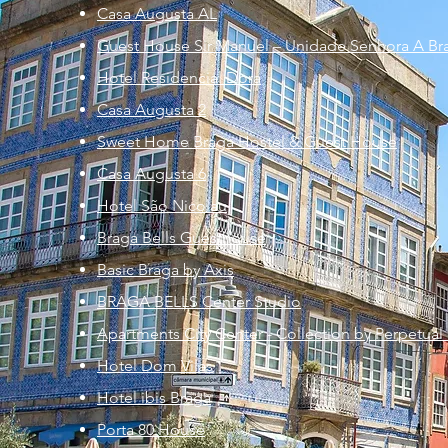
​Casa Augusta AL
Guest House Sir Manuel – Unidade Senhora A Br
Hotel Residencial Dora
Casa Augusta 2
Sweet Home Braga Hostel & Guest House
Casa Augusta 6
Hotel São Nicolau
Braga Bells Guesthouse
Basic Braga by Axis
BRAGA BELLS Center Studio
Apartments City Center - Collection by Perpetual
Hotel Dom Vilas
Hotel ibis Braga
Porta 80 House