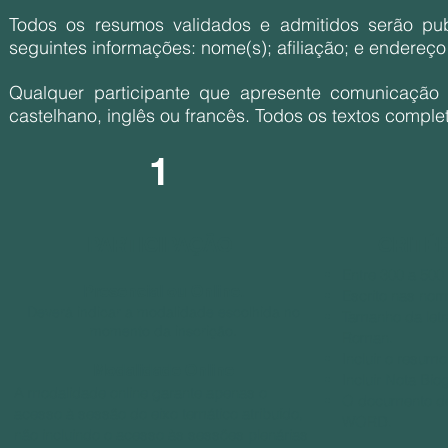
Todos os resumos validados e admitidos serão pub
seguintes informações: nome(s); afiliação; e endereço d
Qualquer participante que apresente comunicação 
castelhano, inglês ou francês. Todos os textos compl
1
PARTICIPAÇÃO
CRITÉ
Entre 300 a 500
​Presencial ou Online.​
Escrito nas nor
Deverá indicar a modalidade escolhida no
Tamanho da letr
momento da inscrição.
Roman.
Incluir o resum
Modalidade Online
Incluir Nota Biog
A modalidade online garante apenas o
O documento de
acesso à sessão do eixo temático atribuído,
WORD.
não incluindo o acesso às sessões plenárias