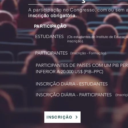
A participação no Congresso, com ou sem 
inscrição obrigatória.
PARTICIPAÇÃO
ESTUDANTES
(Os estudantes do Instituto de Educaç
inscrição).
PARTICIPANTES
(Inscrição - Formação).
PARTICIPANTES DE PAÍSES COM UM PIB PER
INFERIOR A 20.000 US$ (PIB–PPC)
INSCRIÇÃO DIÁRIA - ESTUDANTES
INSCRIÇÃO DIÁRIA - PARTICIPANTES
(Inscri
INSCRIÇÃO