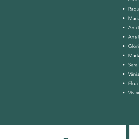
Raqu
Mari
Ana 
Ana 
Glór
Mart
Sara
Vâni
Eloá
Vivi