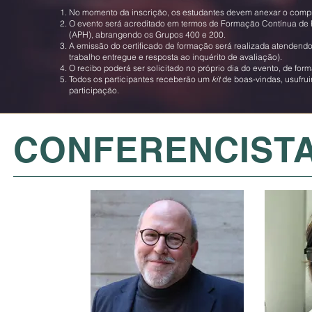
No momento da inscrição, os estudantes devem anexar o compro
O evento será acreditado em termos de Formação Contínua de P
(APH), abrangendo os Grupos 400 e 200.
A emissão do certificado de formação será realizada atendend
trabalho entregue e resposta ao inquérito de avaliação).
O recibo poderá ser solicitado no próprio dia do evento, de for
Todos os participantes receberão um
kit
de boas-vindas, usufru
participação.
CONFERENCIST